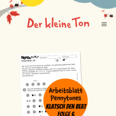
ÜBER DEN KLEINEN TON
FÜR MICH IST DAS MUSIK
NEUIGKEITEN
EINKAUFSLADEN
LOGIN / REGISTER
CART