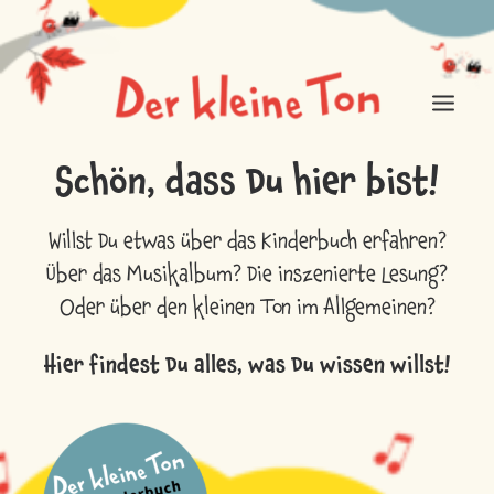
Schön, dass Du hier bist!
ÜBER DEN KLEINEN TON
Willst Du etwas über das Kinderbuch erfahren?
FÜR MICH IST DAS MUSIK
Über das Musikalbum? Die inszenierte Lesung?
Oder über den kleinen Ton im Allgemeinen?
NEUIGKEITEN
EINKAUFSLADEN
Hier findest Du alles, was Du wissen willst!
LOGIN / REGISTER
CART