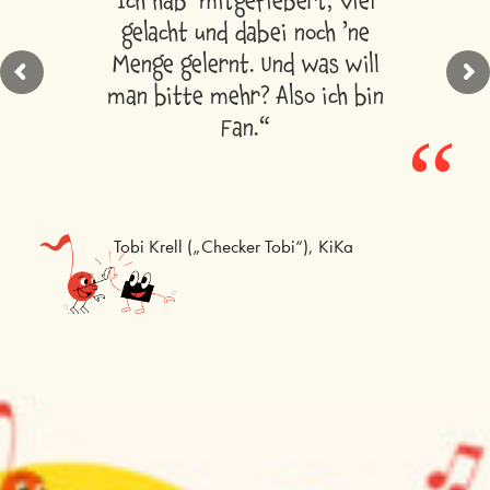
Ich hab’ mitgefiebert, viel
gelacht und dabei noch ’ne
Menge gelernt. Und was will
man bitte mehr? Also ich bin
Fan.“
“
Tobi Krell („Checker Tobi“), KiKa