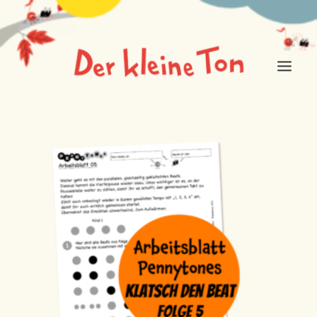
ÜBER DEN KLEINEN TON
FÜR MICH IST DAS MUSIK
NEUIGKEITEN
EINKAUFSLADEN
LOGIN / REGISTER
CART